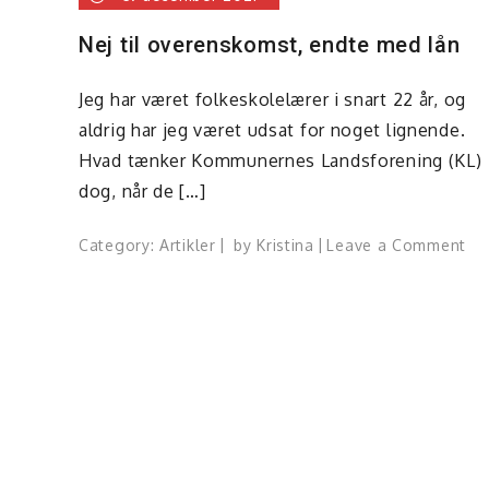
Nej til overenskomst, endte med lån
Jeg har været folkeskolelærer i snart 22 år, og
aldrig har jeg været udsat for noget lignende.
Hvad tænker Kommunernes Landsforening (KL)
dog, når de […]
on
Category:
Artikler
by
Kristina
Leave a Comment
Ne
til
ov
en
me
lå