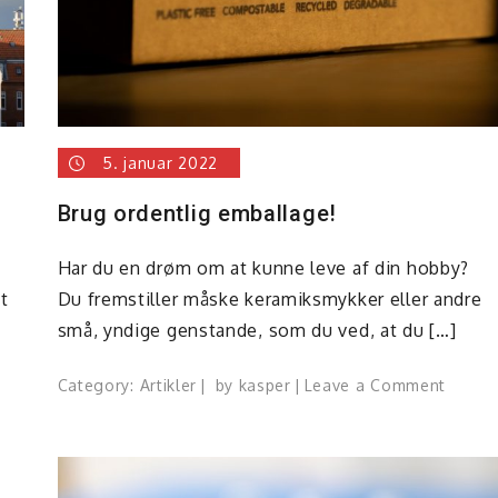
senior
dating
5. januar 2022
Brug ordentlig emballage!
Har du en drøm om at kunne leve af din hobby?
t
Du fremstiller måske keramiksmykker eller andre
små, yndige genstande, som du ved, at du […]
on
Category:
Artikler
by
kasper
Leave a Comment
Brug
ordent
nses
embal
ste
okater