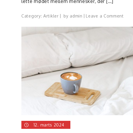
lette mødet mellem mennesker, der […]
on
Category:
Artikler
by
admin
Leave a Comment
Du
kan
find
en
sexp
via
sexd
side
12. marts 2024