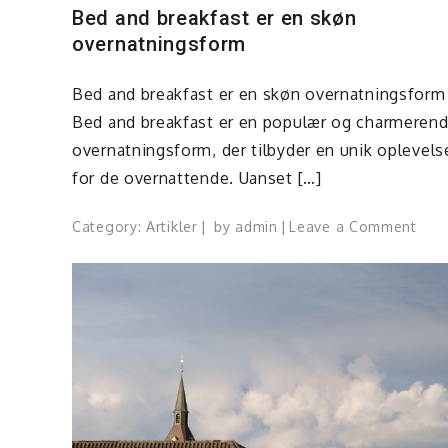
Bed and breakfast er en skøn
overnatningsform
Bed and breakfast er en skøn overnatningsform
Bed and breakfast er en populær og charmeren
overnatningsform, der tilbyder en unik oplevels
for de overnattende. Uanset […]
on
Category:
Artikler
by
admin
Leave a Comment
Bed
and
brea
er
en
skø
over