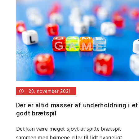
j
28. november 2021
erenskomst,
dte
Der er altid masser af underholdning i et
d
godt brætspil
n
Det kan være meget sjovt at spille brætspil
sammen med børnene eller til lidt hyggeligt