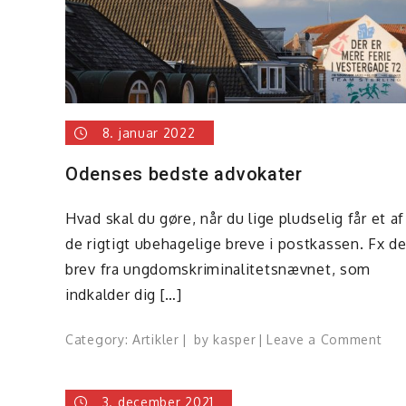
8. januar 2022
Odenses bedste advokater
Hvad skal du gøre, når du lige pludselig får et af
de rigtigt ubehagelige breve i postkassen. Fx de
brev fra ungdomskriminalitetsnævnet, som
indkalder dig […]
on
Category:
Artikler
by
kasper
Leave a Comment
Ode
bed
3. december 2021
adv