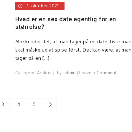
1. oktober 2021
Hvad er en sex date egentlig for en
størrelse?
Alle kender det, at man tager på en date, hvor man
skal måske ud at spise først. Det kan være, at man
tager på en […]
sk
on
Category:
Artikler
by
admin
Leave a Comment
gedie
Hvad
er
en
sex
3
4
5
date
egentli
for
en