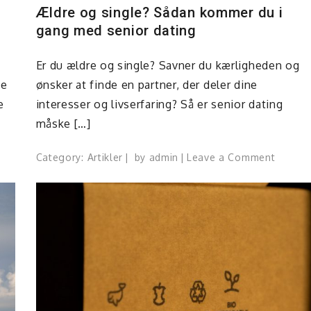
Ældre og single? Sådan kommer du i
gang med senior dating
Er du ældre og single? Savner du kærligheden og
de
ønsker at finde en partner, der deler dine
e
interesser og livserfaring? Så er senior dating
måske […]
on
Category:
Artikler
by
admin
Leave a Comment
Ældre
og
kfast
single?
Sådan
komme
n
du
natningsform
i
gang
med