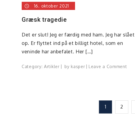
16. oktober 2021
Græsk tragedie
Det er slut! Jeg er færdig med ham. Jeg har slået
op. Er flyttet ind på et billigt hotel, som en
veninde har anbefalet. Her […]
on
Category:
Artikler
by
kasper
Leave a Comment
Græ
tra
Indlægsinddeling
1
2