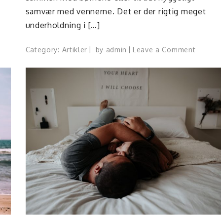
samvær med vennerne. Det er der rigtig meget
underholdning i […]
on
Category:
Artikler
by
admin
Leave a Comment
Der
er
altid
masser
af
underh
i
et
godt
brætspi