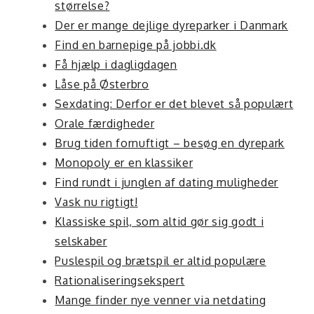
størrelse?
Der er mange dejlige dyreparker i Danmark
Find en barnepige på jobbi.dk
Få hjælp i dagligdagen
Låse på Østerbro
Sexdating: Derfor er det blevet så populært
Orale færdigheder
Brug tiden fornuftigt – besøg en dyrepark
Monopoly er en klassiker
Find rundt i junglen af dating muligheder
Vask nu rigtigt!
Klassiske spil, som altid gør sig godt i
selskaber
Puslespil og brætspil er altid populære
Rationaliseringsekspert
Mange finder nye venner via netdating