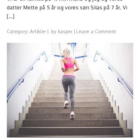
datter Mette på 5 år og vores søn Silas på 7 år. Vi
[…]
on
Category:
Artikler
by
kasper
Leave a Comment
Få
mere
tid
sammen
med
en
god
madplan