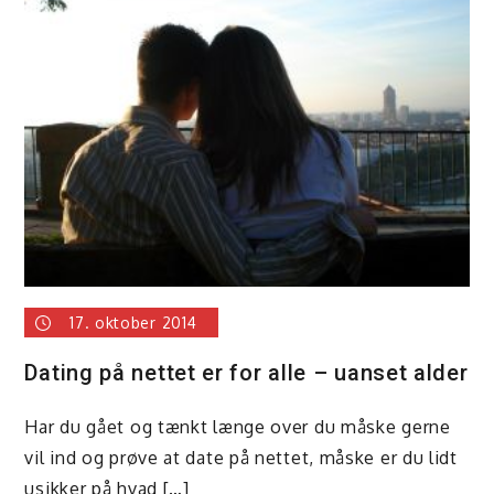
40plus
17. oktober 2014
Dating på nettet er for alle – uanset alder
Har du gået og tænkt længe over du måske gerne
vil ind og prøve at date på nettet, måske er du lidt
usikker på hvad […]