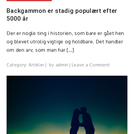
Backgammon er stadig populært efter
5000 år
Der er nogle ting i historien, som bare er gået hen
og blevet utrolig vigtige og holdbare. Det handler
om den arv, som man har […]
on
Category:
Artikler
by
admin
Leave a Comment
Backgamm
er
stadig
populært
efter
5000
år