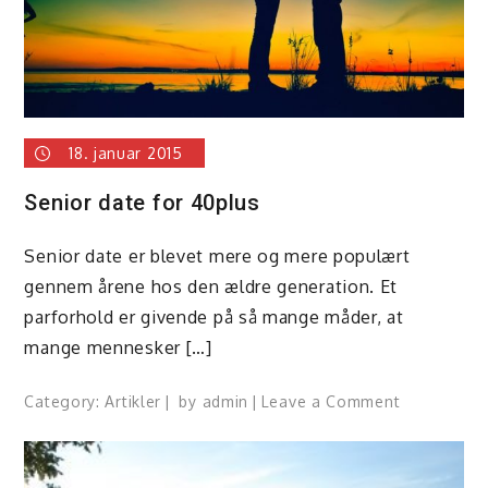
18. januar 2015
Senior date for 40plus
Senior date er blevet mere og mere populært
gennem årene hos den ældre generation. Et
parforhold er givende på så mange måder, at
mange mennesker […]
on
Category:
Artikler
by
admin
Leave a Comment
Senior
date
for