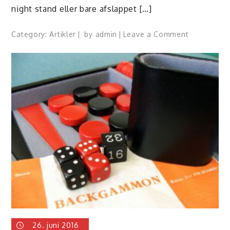
night stand eller bare afslappet […]
on
Category:
Artikler
by
admin
Leave a Comment
Engangskn
og
sexdating
–
hvorfor
springe
ud
i
det?
26. juni 2016