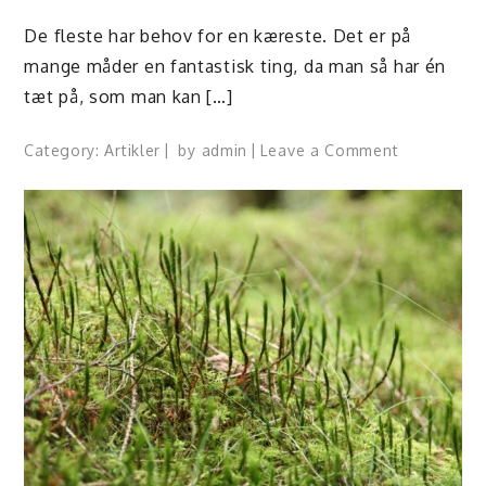
De fleste har behov for en kæreste. Det er på
mange måder en fantastisk ting, da man så har én
tæt på, som man kan […]
on
Category:
Artikler
by
admin
Leave a Comment
Mange
finder
deres
kæreste
på
nettet