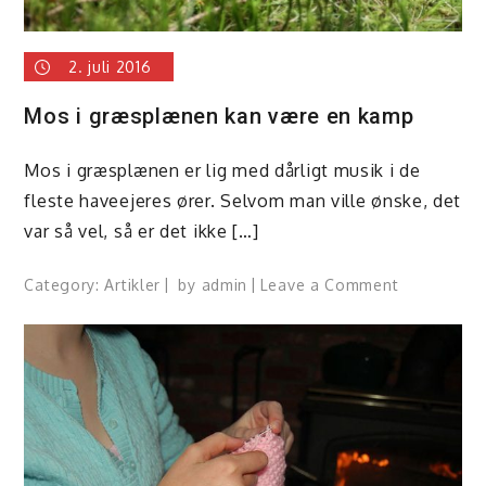
2. juli 2016
Mos i græsplænen kan være en kamp
Mos i græsplænen er lig med dårligt musik i de
fleste haveejeres ører. Selvom man ville ønske, det
var så vel, så er det ikke […]
on
Category:
Artikler
by
admin
Leave a Comment
Mos
i
græsplæne
kan
være
en
kamp