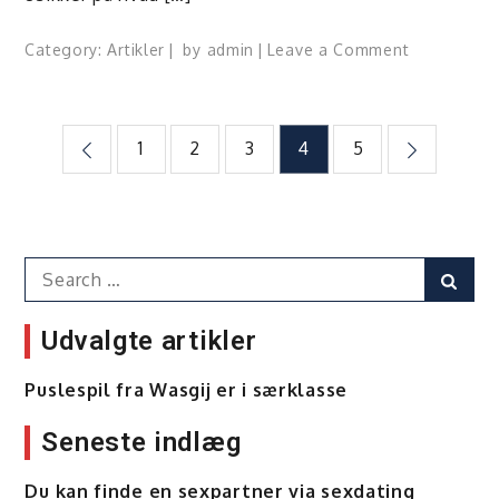
on
Category:
Artikler
by
admin
Leave a Comment
Dating
på
nettet
Indlægsinddeling
1
2
3
4
5
er
for
alle
–
uanset
Search
Sear
alder
for:
Udvalgte artikler
Puslespil fra Wasgij er i særklasse
Seneste indlæg
Du kan finde en sexpartner via sexdating