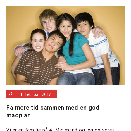
Anderlede
ideer
til
gave
14. februar 2017
Få mere tid sammen med en god
madplan
Vi er en familie på 4. Min mand og jeg og vores