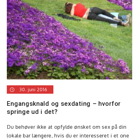
strikkeopsk
kan
du
finde
på
nettet
30. juni 2016
Engangsknald og sexdating – hvorfor
springe ud i det?
Du behøver ikke at opfylde ønsket om sex på din
lokale bar længere, hvis du er interesseret i et one