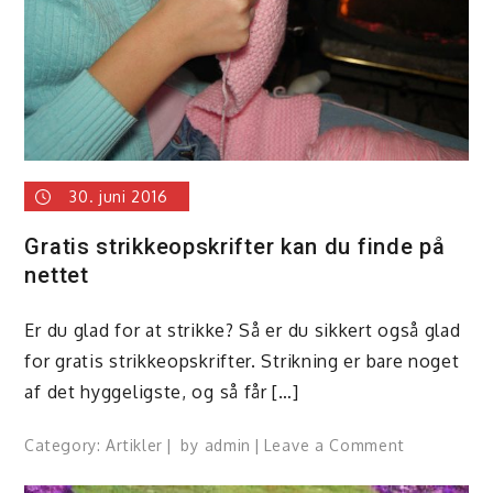
30. juni 2016
Gratis strikkeopskrifter kan du finde på
nettet
Er du glad for at strikke? Så er du sikkert også glad
for gratis strikkeopskrifter. Strikning er bare noget
af det hyggeligste, og så får […]
on
Category:
Artikler
by
admin
Leave a Comment
Gratis